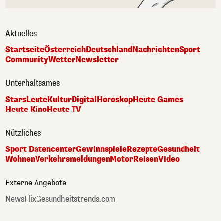
Aktuelles
Startseite
Österreich
Deutschland
Nachrichten
Sport
Community
Wetter
Newsletter
Unterhaltsames
Stars
Leute
Kultur
Digital
Horoskop
Heute Games
Heute Kino
Heute TV
Nützliches
Sport Datencenter
Gewinnspiele
Rezepte
Gesundheit
Wohnen
Verkehrsmeldungen
Motor
Reisen
Video
Externe Angebote
NewsFlix
Gesundheitstrends.com