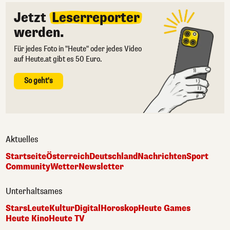
Jetzt
Leserreporter
werden.
Für jedes Foto in "Heute" oder jedes Video
auf Heute.at gibt es 50 Euro.
So geht's
Aktuelles
Startseite
Österreich
Deutschland
Nachrichten
Sport
Community
Wetter
Newsletter
Unterhaltsames
Stars
Leute
Kultur
Digital
Horoskop
Heute Games
Heute Kino
Heute TV