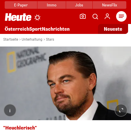
E-Paper
Immo
Jobs
NewsFlix
Arti
Österreich
Sport
Nachrichten
Neueste
Startseite
Unterhaltung
Stars
i
"Heuchlerisch"