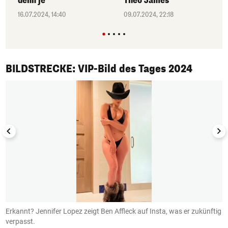
denn je"
Theo James
16.07.2024, 14:40
09.07.2024, 22:18
1/50
BILDSTRECKE: VIP-Bild des Tages 2024
Erkannt? Jennifer Lopez zeigt Ben Affleck auf Insta, was er zukünftig
B
verpasst.
I