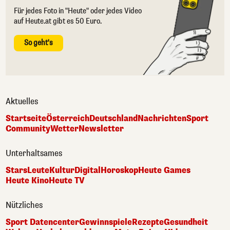
Für jedes Foto in "Heute" oder jedes Video
auf Heute.at gibt es 50 Euro.
So geht's
Aktuelles
Startseite
Österreich
Deutschland
Nachrichten
Sport
Community
Wetter
Newsletter
Unterhaltsames
Stars
Leute
Kultur
Digital
Horoskop
Heute Games
Heute Kino
Heute TV
Nützliches
Sport Datencenter
Gewinnspiele
Rezepte
Gesundheit