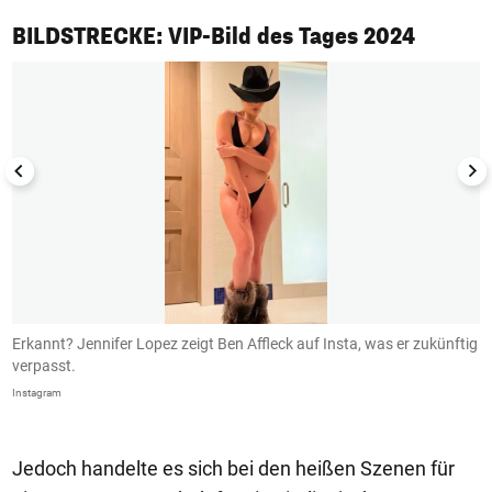
1/50
BILDSTRECKE: VIP-Bild des Tages 2024
Erkannt? Jennifer Lopez zeigt Ben Affleck auf Insta, was er zukünftig
B
verpasst.
I
Instagram
In
Jedoch handelte es sich bei den heißen Szenen für