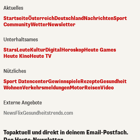
Aktuelles
Startseite
Österreich
Deutschland
Nachrichten
Sport
Community
Wetter
Newsletter
Unterhaltsames
Stars
Leute
Kultur
Digital
Horoskop
Heute Games
Heute Kino
Heute TV
Nützliches
Sport Datencenter
Gewinnspiele
Rezepte
Gesundheit
Wohnen
Verkehrsmeldungen
Motor
Reisen
Video
Externe Angebote
NewsFlix
Gesundheitstrends.com
Topaktuell und direkt in deinem Email-Postfach.
Der Heute-Newsletter.