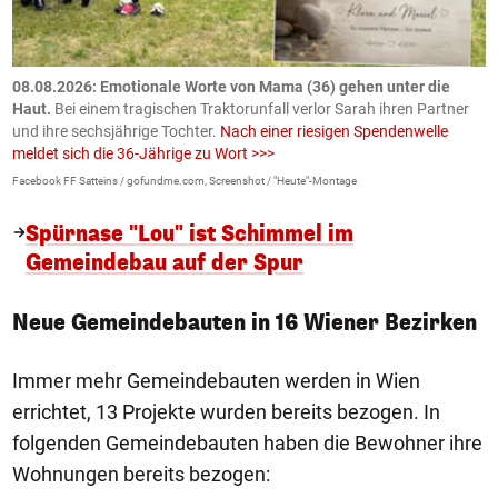
m
08.08.2026: Emotionale Worte von Mama (36) gehen unter die
0
Haut.
Bei einem tragischen Traktorunfall verlor Sarah ihren Partner
B
und ihre sechsjährige Tochter.
Nach einer riesigen Spendenwelle
S
meldet sich die 36-Jährige zu Wort >>>
La
Facebook FF Satteins / gofundme.com, Screenshot / "Heute"-Montage
Spürnase "Lou" ist Schimmel im
Gemeindebau auf der Spur
Neue Gemeindebauten in 16 Wiener Bezirken
Immer mehr Gemeindebauten werden in Wien
errichtet, 13 Projekte wurden bereits bezogen. In
folgenden Gemeindebauten haben die Bewohner ihre
Wohnungen bereits bezogen: