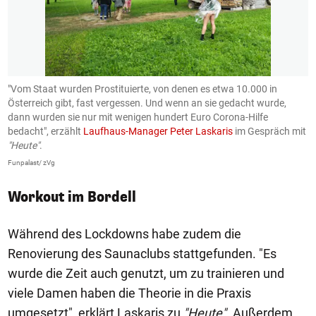
"Vom Staat wurden Prostituierte, von denen es etwa 10.000 in
I
Österreich gibt, fast vergessen. Und wenn an sie gedacht wurde,
S
dann wurden sie nur mit wenigen hundert Euro Corona-Hilfe
'
bedacht", erzählt
Laufhaus-Manager Peter Laskaris
im Gespräch mit
w
"Heute"
.
w
Funpalast/ zVg
Fu
Workout im Bordell
Während des Lockdowns habe zudem die
Renovierung des Saunaclubs stattgefunden. "Es
wurde die Zeit auch genutzt, um zu trainieren und
viele Damen haben die Theorie in die Praxis
umgesetzt", erklärt Laskaris zu
"Heute"
. Außerdem