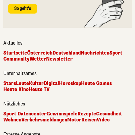
So geht's
Aktuelles
Startseite
Österreich
Deutschland
Nachrichten
Sport
Community
Wetter
Newsletter
Unterhaltsames
Stars
Leute
Kultur
Digital
Horoskop
Heute Games
Heute Kino
Heute TV
Nützliches
Sport Datencenter
Gewinnspiele
Rezepte
Gesundheit
Wohnen
Verkehrsmeldungen
Motor
Reisen
Video
Externe Angebote