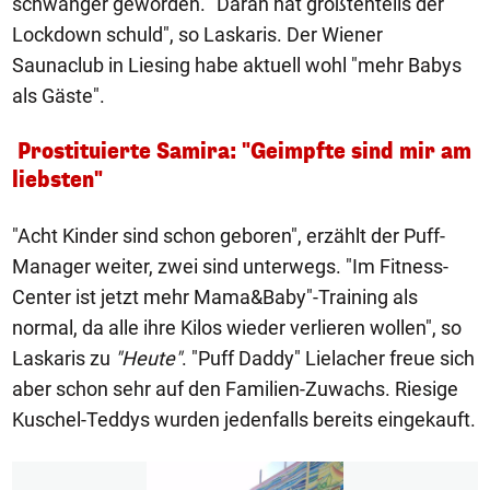
schwanger geworden. "Daran hat größtenteils der
Lockdown schuld", so Laskaris. Der Wiener
Saunaclub in Liesing habe aktuell wohl "mehr Babys
als Gäste".
Prostituierte Samira: "Geimpfte sind mir am
liebsten"
"Acht Kinder sind schon geboren", erzählt der Puff-
Manager weiter, zwei sind unterwegs. "Im Fitness-
Center ist jetzt mehr Mama&Baby"-Training als
normal, da alle ihre Kilos wieder verlieren wollen", so
Laskaris zu
"Heute"
. "Puff Daddy" Lielacher freue sich
aber schon sehr auf den Familien-Zuwachs. Riesige
Kuschel-Teddys wurden jedenfalls bereits eingekauft.
1/13