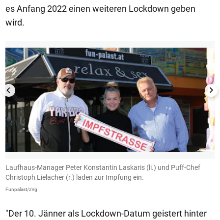
es Anfang 2022 einen weiteren Lockdown geben
wird.
1/13
Laufhaus-Manager Peter Konstantin Laskaris (li.) und Puff-Chef
S
Christoph Lielacher (r.) laden zur Impfung ein.
Fu
Funpalast/zVg
"Der 10. Jänner als Lockdown-Datum geistert hinter