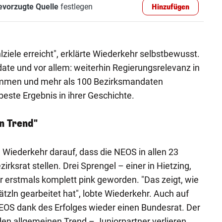
evorzugte Quelle
festlegen
Hinzufügen
ziele erreicht", erklärte Wiederkehr selbstbewusst.
e und vor allem: weiterhin Regierungsrelevanz in
timmen und mehr als 100 Bezirksmandaten
este Ergebnis in ihrer Geschichte.
n Trend"
h Wiederkehr darauf, dass die NEOS in allen 23
irksrat stellen. Drei Sprengel – einer in Hietzing,
ar erstmals komplett pink geworden. "Das zeigt, wie
tzln gearbeitet hat", lobte Wiederkehr. Auch auf
EOS dank des Erfolges wieder einen Bundesrat. Der
en allgemeinen Trend – Juniorpartner verlieren