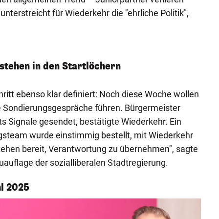
erstreicht für Wiederkehr die "ehrliche Politik",
stehen in den Startlöchern
chritt ebenso klar definiert: Noch diese Woche wollen
e Sondierungsgespräche führen. Bürgermeister
s Signale gesendet, bestätigte Wiederkehr. Ein
steam wurde einstimmig bestellt, mit Wiederkehr
 stehen bereit, Verantwortung zu übernehmen", sagte
Neuauflage der sozialliberalen Stadtregierung.
l 2025