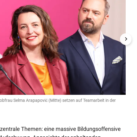
bobfrau Selma Arapapović (Mitte) setzen auf Teamarbeit in der
Das n
SPÖ.
Denise 
 zentrale Themen: eine massive Bildungsoffensive