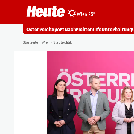
Wien 25°
Österreich
Sport
Nachrichten
Life
Unterhaltung
Startseite
Wien
Stadtpolitik