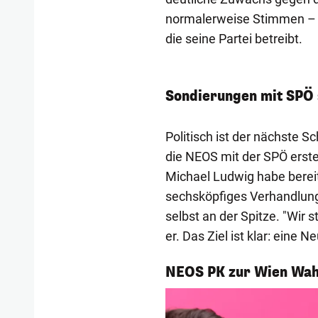
normalerweise Stimmen – unt
die seine Partei betreibt.
Sondierungen mit SPÖ 
Politisch ist der nächste S
die NEOS mit der SPÖ erst
Michael Ludwig habe bereit
sechsköpfiges Verhandlung
selbst an der Spitze. "Wir
er. Das Ziel ist klar: eine 
1/5
NEOS PK zur Wien Wah