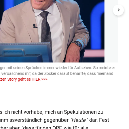
nger mit seinen Sprüchen immer wieder für Aufsehen. So meinte er
Einen
t veroaschens mi", da der Zocker darauf beharrte, dass "niemand
sich u
zen Story geht es HIER >>>
ORF
ss ich nicht vorhabe, mich an Spekulationen zu
er unmissverständlich gegenüber
"Heute"
klar. Fest
er aber, "dass für den ORF, wie für alle