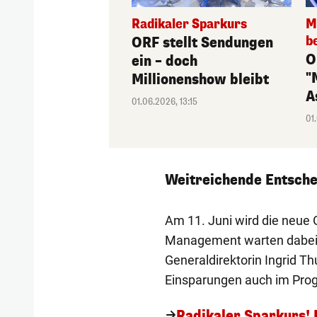
Radikaler Sparkurs
M
b
ORF stellt Sendungen
O
ein – doch
"
Millionenshow bleibt
A
01.06.2026, 13:15
01
Weitreichende Entsch
Am 11. Juni wird die neue 
Management warten dabei w
Generaldirektorin Ingrid Th
Einsparungen auch im Pro
Radikaler Sparkurs! D