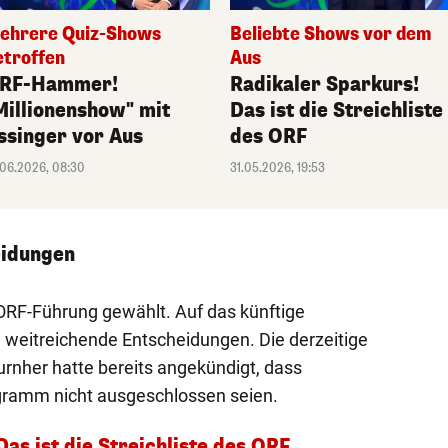
ehrere Quiz-Shows
Beliebte Shows vor dem
etroffen
Aus
RF-Hammer!
Radikaler Sparkurs!
Millionenshow" mit
Das ist die Streichliste
ssinger vor Aus
des ORF
.06.2026, 08:30
31.05.2026, 19:53
eidungen
ORF-Führung gewählt. Auf das künftige
eitreichende Entscheidungen. Die derzeitige
urnher hatte bereits angekündigt, dass
gramm nicht ausgeschlossen seien.
as ist die Streichliste des ORF