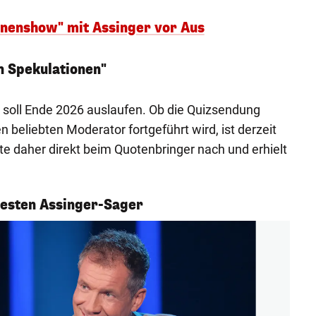
nenshow" mit Assinger vor Aus
an Spekulationen"
g soll Ende 2026 auslaufen. Ob die Quizsendung
n beliebten Moderator fortgeführt wird, ist derzeit
te daher direkt beim Quotenbringer nach und erhielt
sesten Assinger-Sager