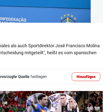
WM-Ka
picture
iales als auch Sportdirektor José Francisco Molina
tscheidung mitgeteilt", heißt es vom spanischen
evorzugte Quelle
festlegen
Hinzufügen