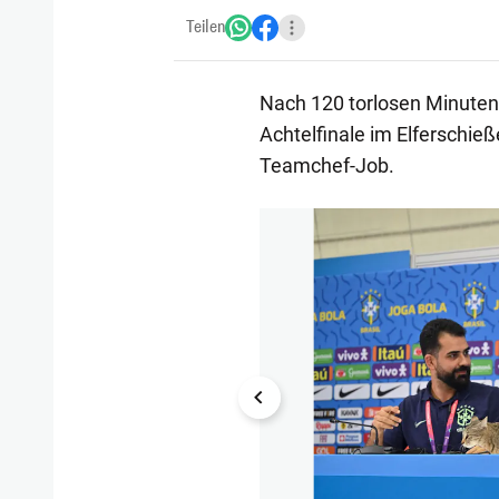
Teilen
Nach 120 torlosen Minuten
Achtelfinale im Elferschieß
Teamchef-Job.
1/3