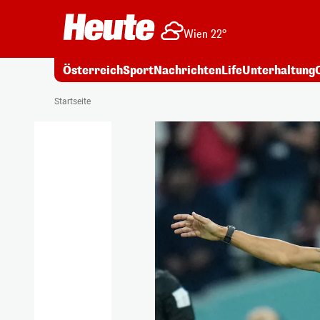
Wien 22°
Österreich
Sport
Nachrichten
Life
Unterhaltung
Startseite