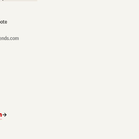
ote
ends.com
n