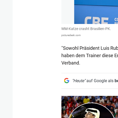
WM-Katze crasht Brasilien-PK.
picturedesk.com
"Sowohl Präsident Luis Rub
haben dem Trainer diese En
Verband.
"Heute"
auf Google als
b
1/20