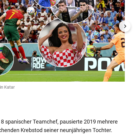
in Katar
Berei
Ghani
GEPA
018 spanischer Teamchef, pausierte 2019 mehrere
enden Krebstod seiner neunjährigen Tochter.