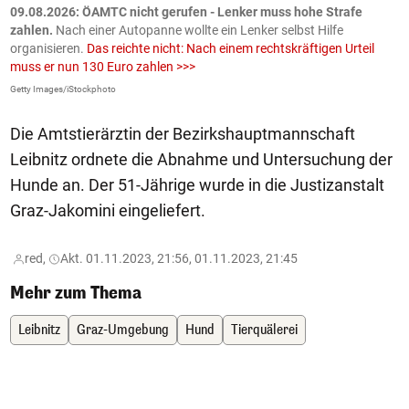
09.08.2026: ÖAMTC nicht gerufen - Lenker muss hohe Strafe
0
en
zahlen.
Nach einer Autopanne wollte ein Lenker selbst Hilfe
H
organisieren.
Das reichte nicht: Nach einem rechtskräftigen Urteil
u
muss er nun 130 Euro zahlen >>>
m
Getty Images/iStockphoto
Fa
Die Amtstierärztin der Bezirkshauptmannschaft
Leibnitz ordnete die Abnahme und Untersuchung der
Hunde an. Der 51-Jährige wurde in die Justizanstalt
Graz-Jakomini eingeliefert.
red,
Akt. 01.11.2023, 21:56, 01.11.2023, 21:45
Mehr zum Thema
Leibnitz
Graz-Umgebung
Hund
Tierquälerei