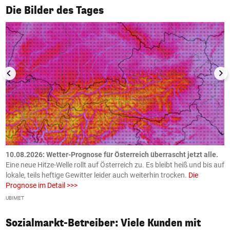
1/50
Die Bilder des Tages
10.08.2026: Wetter-Prognose für Österreich überrascht jetzt alle.
0
e
Eine neue Hitze-Welle rollt auf Österreich zu. Es bleibt heiß und bis auf
z
h
lokale, teils heftige Gewitter leider auch weiterhin trocken.
Die
o
Prognose im Detail >>>
m
UBIMET
Ge
Sozialmarkt-Betreiber: Viele Kunden mit