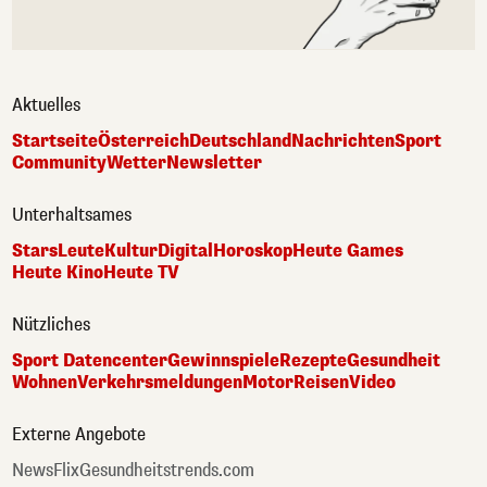
Aktuelles
Startseite
Österreich
Deutschland
Nachrichten
Sport
Community
Wetter
Newsletter
Unterhaltsames
Stars
Leute
Kultur
Digital
Horoskop
Heute Games
Heute Kino
Heute TV
Nützliches
Sport Datencenter
Gewinnspiele
Rezepte
Gesundheit
Wohnen
Verkehrsmeldungen
Motor
Reisen
Video
Externe Angebote
NewsFlix
Gesundheitstrends.com