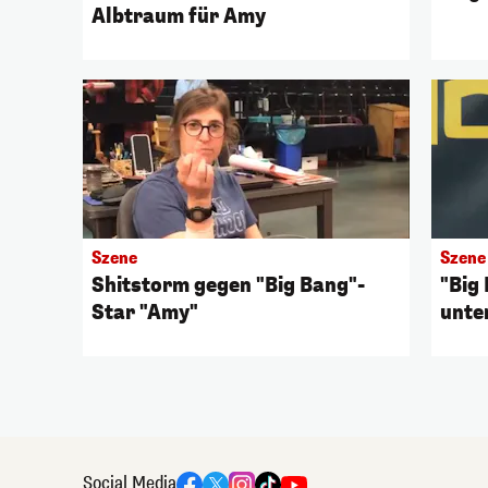
Albtraum für Amy
Szene
Szene
Shitstorm gegen "Big Bang"-
"Big 
Star "Amy"
unte
Social Media