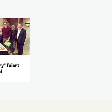
y" feiert
d