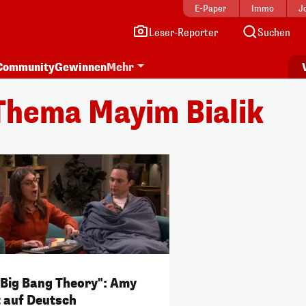
E-Paper
Immo
J
Leser-Reporter
Suchen
Community
Gewinnen
Mehr
Thema Mayim Bialik
 Big Bang Theory": Amy
t auf Deutsch