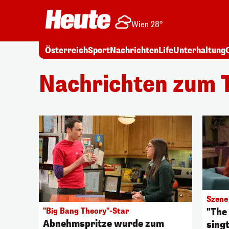
Wien 28°
Österreich
Sport
Nachrichten
Life
Unterhaltung
Nachrichten zum 
Szene
"The
"Big Bang Theory"-Star
Abnehmspritze wurde zum
sing