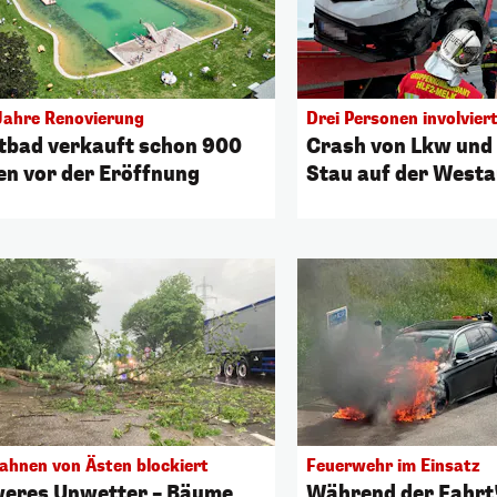
Jahre Renovierung
Drei Personen involvier
tbad verkauft schon 900
Crash von Lkw und
en vor der Eröffnung
Stau auf der West
ahnen von Ästen blockiert
Feuerwehr im Einsatz
eres Unwetter – Bäume
Während der Fahrt!