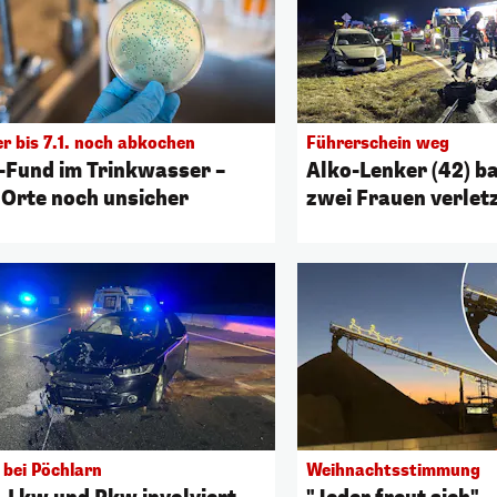
r bis 7.1. noch abkochen
Führerschein weg
-Fund im Trinkwasser –
Alko-Lenker (42) b
 Orte noch unsicher
zwei Frauen verlet
 bei Pöchlarn
Weihnachtsstimmung