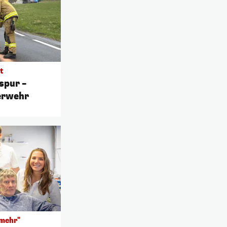
t
spur –
uerwehr
 mehr"