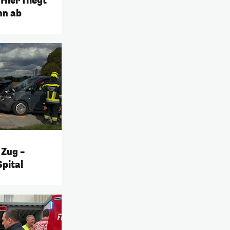
 Hier fliegt
nn ab
 Zug –
Spital