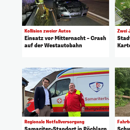
Kollision zweier Autos
Zwei 
Einsatz vor Mitternacht – Crash
Stad
auf der Westautobahn
Kart
Regionale Notfallversorgung
Fahrb
Samariter-Standort in Pöchlarn
Schw