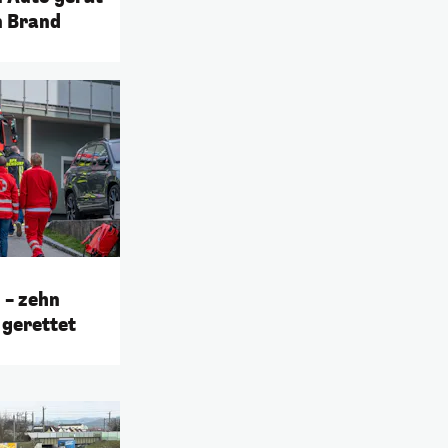
n Brand
 – zehn
gerettet