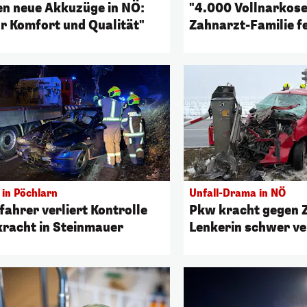
en neue Akkuzüge in NÖ:
"4.000 Vollnarkose
r Komfort und Qualität"
Zahnarzt-Familie fe
Jubiläum
 in Pöchlarn
Unfall-Drama in NÖ
fahrer verliert Kontrolle
Pkw kracht gegen Z
kracht in Steinmauer
Lenkerin schwer ve