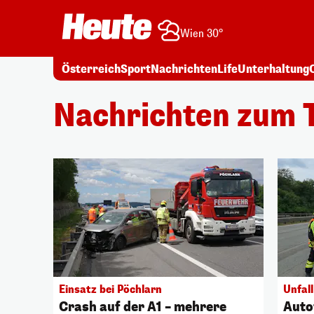
Wien 30°
Österreich
Sport
Nachrichten
Life
Unterhaltung
Nachrichten zum 
Einsatz bei Pöchlarn
Unfall
Crash auf der A1 – mehrere
Auto