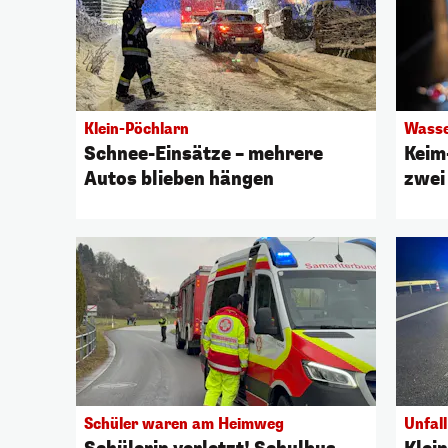
Klein-Pöchlarn
Wasse
Schnee-Einsätze – mehrere
Keim
Autos blieben hängen
zwei
Schüler waren am Heimweg
Unfall