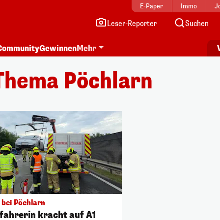
E-Paper
Immo
J
Leser-Reporter
Suchen
Community
Gewinnen
Mehr
Thema Pöchlarn
 bei Pöchlarn
fahrerin kracht auf A1