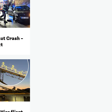
aut Crash –
zt