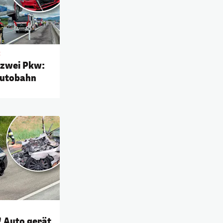
t
 zwei Pkw:
autobahn
 Auto gerät