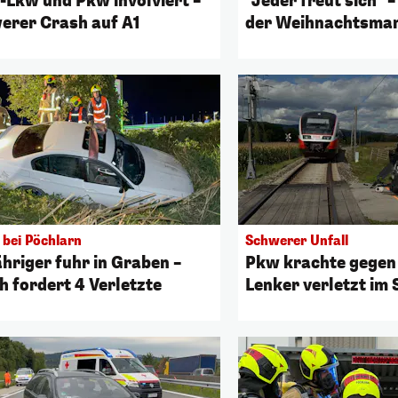
n-Lkw und Pkw involviert –
"Jeder freut sich" –
erer Crash auf A1
der Weihnachtsma
 bei Pöchlarn
Schwerer Unfall
ähriger fuhr in Graben –
Pkw krachte gegen
h fordert 4 Verletzte
Lenker verletzt im 