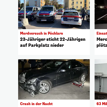
Mordversuch in Pöchlarn
Einsa
23-Jähriger sticht 22-Jährigen
Merc
auf Parkplatz nieder
plöt
Crash in der Nacht
63 Mil