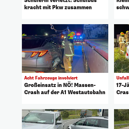
Schülerin verletzt! Schulbus
Klei
kracht mit Pkw zusammen
schw
Acht Fahrzeuge involviert
Unfall
Großeinsatz in NÖ! Massen-
17-J
Crash auf der A1 Westautobahn
Cras