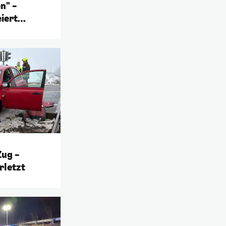
n" –
iert
ug –
rletzt