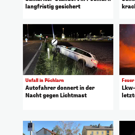
langfristig gesichert
krac
Unfall in Pöchlarn
Feuer 
Autofahrer donnert in der
Lkw-
Nacht gegen Lichtmast
letz