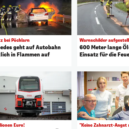
tz bei Pöchlarn
Warnschilder aufgestell
edes geht auf Autobahn
600 Meter lange Öl
zlich in Flammen auf
Einsatz für die Fe
lionen Euro!
"Keine Zahnarzt-Angst