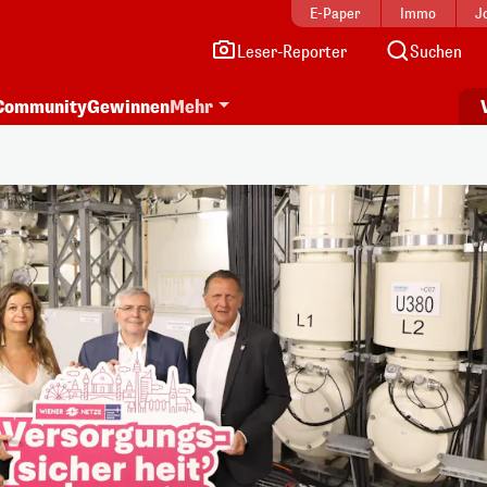
E-Paper
Immo
J
Leser-Reporter
Suchen
Community
Gewinnen
Mehr