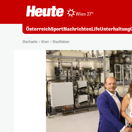
Wien 27°
Österreich
Sport
Nachrichten
Life
Unterhaltung
Startseite
Wien
Stadtleben