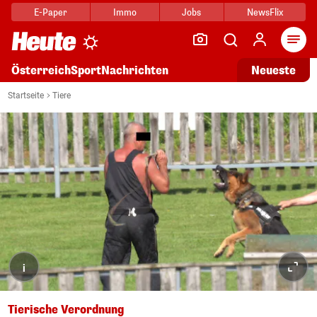
E-Paper
Immo
Jobs
NewsFlix
Arti
Österreich
Sport
Nachrichten
Neueste
Startseite
Tiere
i
Tierische Verordnung