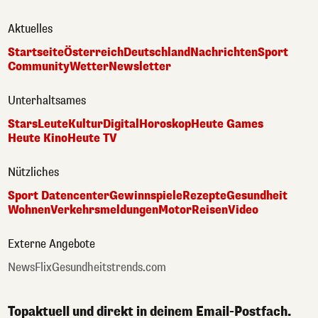
Aktuelles
Startseite
Österreich
Deutschland
Nachrichten
Sport
Community
Wetter
Newsletter
Unterhaltsames
Stars
Leute
Kultur
Digital
Horoskop
Heute Games
Heute Kino
Heute TV
Nützliches
Sport Datencenter
Gewinnspiele
Rezepte
Gesundheit
Wohnen
Verkehrsmeldungen
Motor
Reisen
Video
Externe Angebote
NewsFlix
Gesundheitstrends.com
Topaktuell und direkt in deinem Email-Postfach.