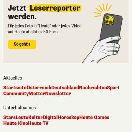
Jetzt
Leserreporter
werden.
Für jedes Foto in "Heute" oder jedes Video
auf Heute.at gibt es 50 Euro.
So geht's
Aktuelles
Startseite
Österreich
Deutschland
Nachrichten
Sport
Community
Wetter
Newsletter
Unterhaltsames
Stars
Leute
Kultur
Digital
Horoskop
Heute Games
Heute Kino
Heute TV