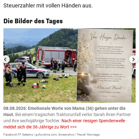
Steuerzahler mit vollen Händen aus.
1/50
Die Bilder des Tages
m
08.08.2026: Emotionale Worte von Mama (36) gehen unter die
0
Haut.
Bei einem tragischen Traktorunfall verlor Sarah ihren Partner
B
und ihre sechsjährige Tochter.
Nach einer riesigen Spendenwelle
S
meldet sich die 36-Jährige zu Wort >>>
La
Facebook FF Satteins / gofundme.com, Screenshot / "Heute"-Montage