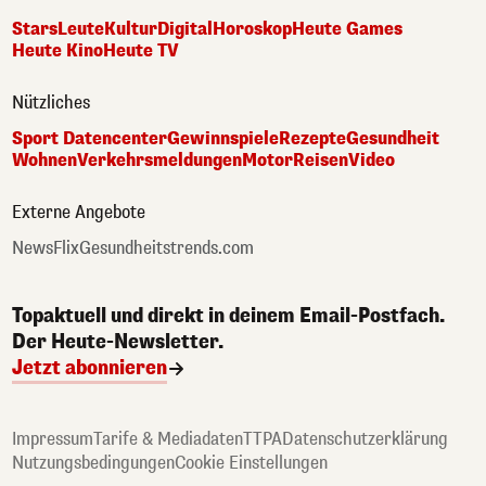
Stars
Leute
Kultur
Digital
Horoskop
Heute Games
Heute Kino
Heute TV
Nützliches
Sport Datencenter
Gewinnspiele
Rezepte
Gesundheit
Wohnen
Verkehrsmeldungen
Motor
Reisen
Video
Externe Angebote
NewsFlix
Gesundheitstrends.com
Topaktuell und direkt in deinem Email-Postfach.
Der Heute-Newsletter.
Jetzt abonnieren
Impressum
Tarife & Mediadaten
TTPA
Datenschutzerklärung
Nutzungsbedingungen
Cookie Einstellungen