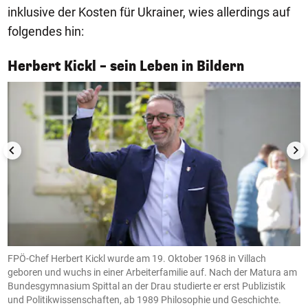
inklusive der Kosten für Ukrainer, wies allerdings auf
folgendes hin:
1/15
Herbert Kickl – sein Leben in Bildern
FPÖ-Chef Herbert Kickl wurde am 19. Oktober 1968 in Villach
Z
geboren und wuchs in einer Arbeiterfamilie auf. Nach der Matura am
A
Bundesgymnasium Spittal an der Drau studierte er erst Publizistik
z
und Politikwissenschaften, ab 1989 Philosophie und Geschichte.
(