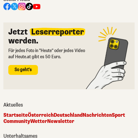
Jetzt
Leserreporter
werden.
Für jedes Foto in "Heute" oder jedes Video
auf Heute.at gibt es 50 Euro.
So geht's
Aktuelles
Startseite
Österreich
Deutschland
Nachrichten
Sport
Community
Wetter
Newsletter
Unterhaltsames