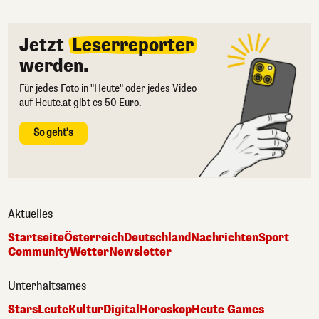
Jetzt
Leserreporter
werden.
Für jedes Foto in "Heute" oder jedes Video
auf Heute.at gibt es 50 Euro.
So geht's
Aktuelles
Startseite
Österreich
Deutschland
Nachrichten
Sport
Community
Wetter
Newsletter
Unterhaltsames
Stars
Leute
Kultur
Digital
Horoskop
Heute Games