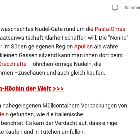
Kommen
ein waschechtes Nudel-Gate rund um die
Pasta-Omas
Staatsanwaltschaft Klarheit schaffen will. Die "Nonne"
der im Süden gelegenen Region
Apulien
als wahre
n kleinen Gassen sitzend kann man ihnen dort beim
Orecchiette
– öhrchenförmige Nudeln, die
ehmen –zuschauen und auch gleich kaufen.
ta-Köchin der Welt >>>
 in nahegelegenen Müllcontainern Verpackungen von
eln
gefunden, wie die italienische
" berichtet. Es kam der Verdacht auf, dass einige
e kaufen und in Tütchen umfüllen.