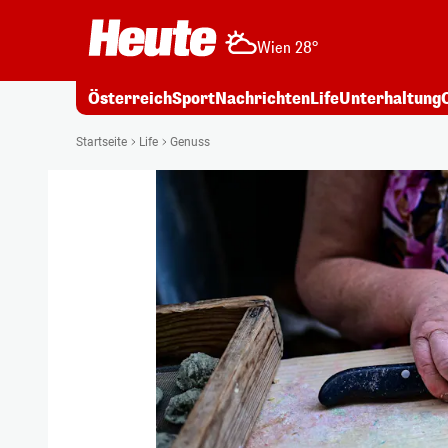
Wien 28°
Österreich
Sport
Nachrichten
Life
Unterhaltung
Startseite
Life
Genuss