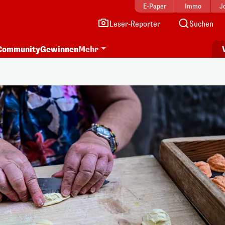
E-Paper
Immo
J
Leser-Reporter
Suchen
Community
Gewinnen
Mehr