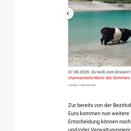
tzte.
Zu einem tragischen
07.08.2026: Zu heiß zum Grasen! 
igen gekommen.
Bei einem Frontal-
charmanteste Motiv des Sommers
Larissa / Leserreporter
Zur bereits von der Bezir
Euro kommen nun weitere 2
Entscheidung können noch 
und/oder Verwaltungsgeric