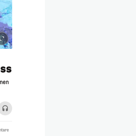
ess
hnen
tare