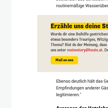
routinemäßige Wasserüberp
Erzähle uns deine S
Wurde dir eine Beihilfe gestrichen
etwas besonders Trauriges, Witzi
Thema? Bist du der Meinung, dass 
uns unter
meinestory@heute.at
. D
Mail an uns
Ebenso deutlich hält das G
Empfindungen anderer Gäst
legitimieren."