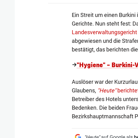
Ein Streit um einen Burkini
Gerichte. Nun steht fest: 
Landesverwaltungsgericht
abgewiesen und die Straf
bestätigt, das berichten di
"Hygiene" – Burkini-
Auslöser war der Kurzurla
Glaubens,
"Heute"
berichte
Betreiber des Hotels unter
Bedenken. Die beiden Fraue
Bezirkshauptmannschaft P
"Heute"
auf Google als
b