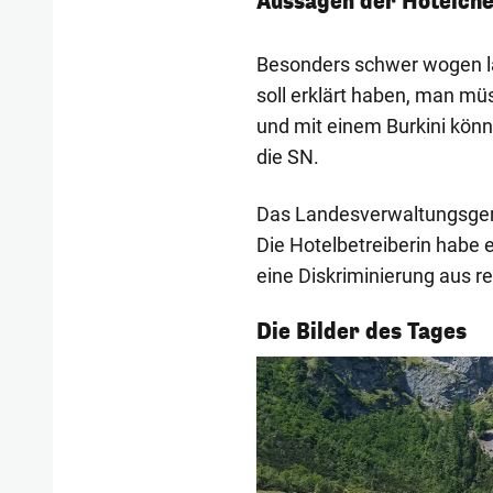
Aussagen der Hotelchef
Besonders schwer wogen la
soll erklärt haben, man mü
und mit einem Burkini könn
die SN.
Das Landesverwaltungsgeric
Die Hotelbetreiberin habe e
eine Diskriminierung aus re
1/55
Die Bilder des Tages