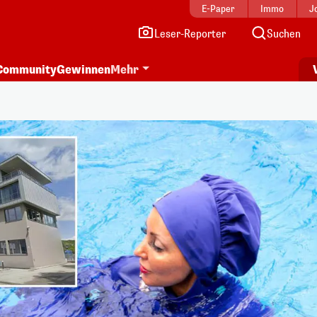
E-Paper
Immo
J
Leser-Reporter
Suchen
Community
Gewinnen
Mehr