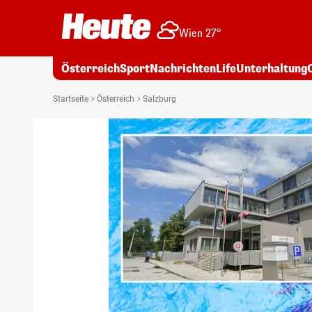
Wien 27°
Österreich
Sport
Nachrichten
Life
Unterhaltung
Startseite
Österreich
Salzburg