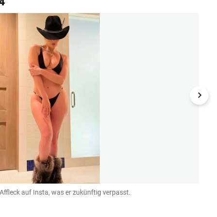
4
ffleck auf Insta, was er zukünftig verpasst.
Britn
Instagr