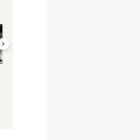
Life
People
Magermodel-Stopp:
Busen-Blitzer! De
Ende des
Moore zeigt mehr 
Schönheitswahns?
gewollt
14.09.2021, 16:25
27.09.2023, 17:57