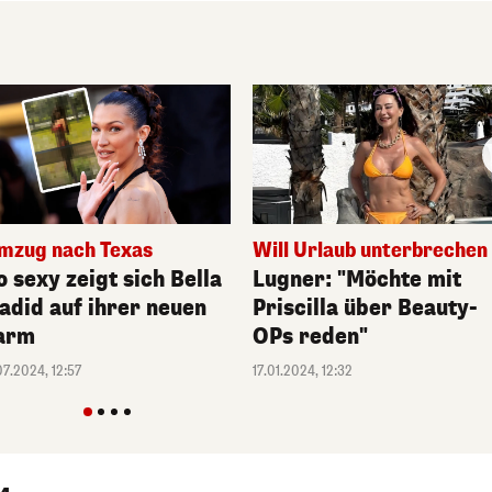
mzug nach Texas
Will Urlaub unterbrechen
o sexy zeigt sich Bella
Lugner: "Möchte mit
adid auf ihrer neuen
Priscilla über Beauty-
arm
OPs reden"
.07.2024, 12:57
17.01.2024, 12:32