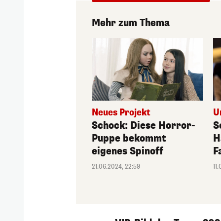
Mehr zum Thema
Neues Projekt
U
Schock: Diese Horror-
S
Puppe bekommt
H
eigenes Spinoff
F
21.06.2024, 22:59
11
1/231