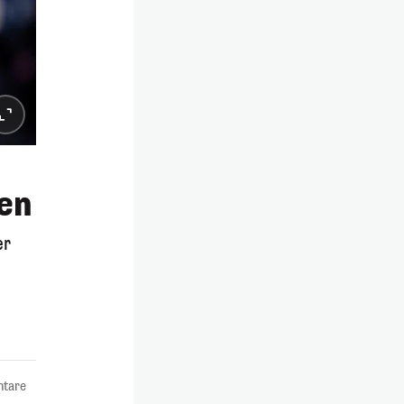
gen
er
tare