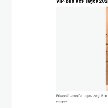
VIP-Bild des Tages 202
Erkannt? Jennifer Lopez zeigt Ben A
Instagram