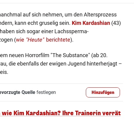
manchmal auf sich nehmen, um den Altersprozess
dern, kann echt gruselig sein.
Kim Kardashian
(43)
 haben sich sogar einer Lachssperma-
zogen (
wie
"Heute"
berichtete
).
 dem neuen Horrorfilm "The Substance" (ab 20.
au, die ebenfalls der ewigen Jugend hinterherjagt –
eis.
evorzugte Quelle
festlegen
Hinzufügen
n wie Kim Kardashian? Ihre Trainerin verrät