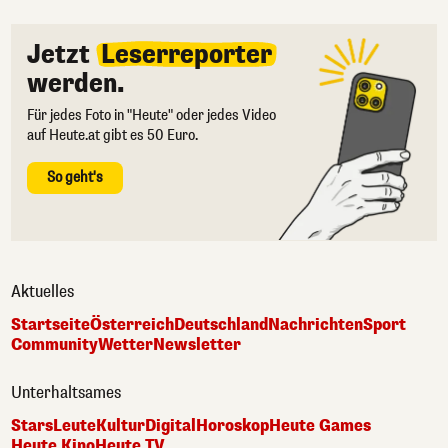
Jetzt
Leserreporter
werden.
Für jedes Foto in "Heute" oder jedes Video
auf Heute.at gibt es 50 Euro.
So geht's
Aktuelles
Startseite
Österreich
Deutschland
Nachrichten
Sport
Community
Wetter
Newsletter
Unterhaltsames
Stars
Leute
Kultur
Digital
Horoskop
Heute Games
Heute Kino
Heute TV