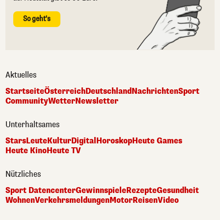
So geht's
Aktuelles
Startseite
Österreich
Deutschland
Nachrichten
Sport
Community
Wetter
Newsletter
Unterhaltsames
Stars
Leute
Kultur
Digital
Horoskop
Heute Games
Heute Kino
Heute TV
Nützliches
Sport Datencenter
Gewinnspiele
Rezepte
Gesundheit
Wohnen
Verkehrsmeldungen
Motor
Reisen
Video