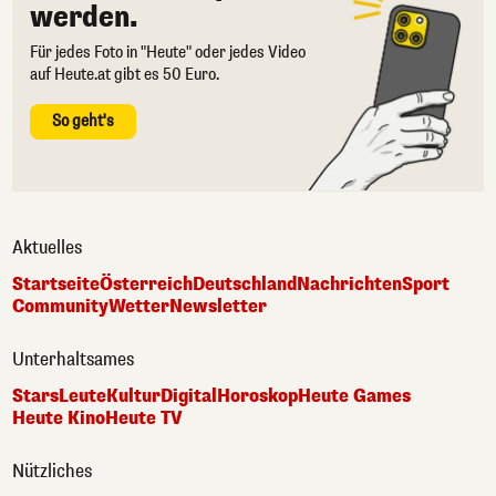
werden.
Für jedes Foto in "Heute" oder jedes Video
auf Heute.at gibt es 50 Euro.
So geht's
Aktuelles
Startseite
Österreich
Deutschland
Nachrichten
Sport
Community
Wetter
Newsletter
Unterhaltsames
Stars
Leute
Kultur
Digital
Horoskop
Heute Games
Heute Kino
Heute TV
Nützliches