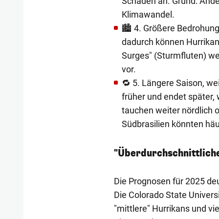
Schaden an. Grund: Ände
Klimawandel.
🏙️ 4. Größere Bedrohung
dadurch können Hurrikan
Surges" (Sturmfluten) we
vor.
🔁 5. Längere Saison, we
früher und endet später,
tauchen weiter nördlich 
Südbrasilien könnten häuf
"Überdurchschnittlich
Die Prognosen für 2025 deu
Die Colorado State Univers
"mittlere" Hurrikans und vi