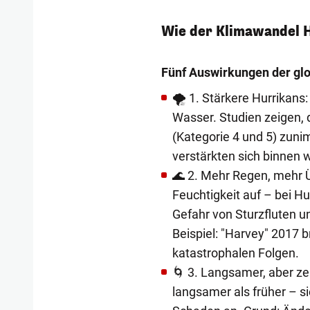
Wie der Klimawandel H
Fünf Auswirkungen der gl
🌪️ 1. Stärkere Hurrikan
Wasser. Studien zeigen, 
(Kategorie 4 und 5) zunim
verstärkten sich binnen 
🌊 2. Mehr Regen, meh
Feuchtigkeit auf – bei H
Gefahr von Sturzfluten u
Beispiel: "Harvey" 2017 
katastrophalen Folgen.
🌀 3. Langsamer, aber z
langsamer als früher – s