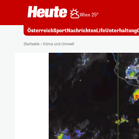
Wien 25°
Österreich
Sport
Nachrichten
Life
Unterhaltung
Startseite
Klima und Umwelt