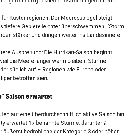
rungen in den globalen Luftströmungen durch den
 für Küstenregionen: Der Meeresspiegel steigt –
s tiefere Gebiete leichter überschwemmen. "Storm
rden stärker und dringen weiter ins Landesinnere
itere Ausbreitung: Die Hurrikan-Saison beginnt
 weil die Meere länger warm bleiben. Stürme
oder südlich auf – Regionen wie Europa oder
iger betroffen sein.
e" Saison erwartet
ten auf eine überdurchschnittlich aktive Saison hin.
ity erwartet 17 benannte Stürme, darunter 9
er äußerst bedrohliche der Kategorie 3 oder höher.