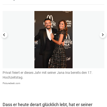
1/10
Privat feiert er dieses Jahr mit seiner Jana Ina bereits den 17.
E
Hochzeitstag.
Pi
Picturedesk.com
Dass er heute derart glücklich lebt, hat er seiner