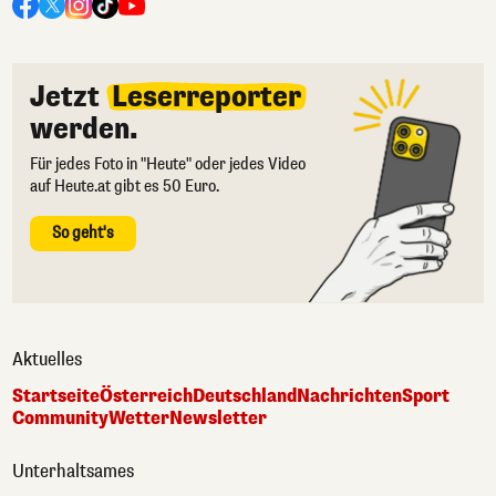
Jetzt
Leserreporter
werden.
Für jedes Foto in "Heute" oder jedes Video
auf Heute.at gibt es 50 Euro.
So geht's
Aktuelles
Startseite
Österreich
Deutschland
Nachrichten
Sport
Community
Wetter
Newsletter
Unterhaltsames