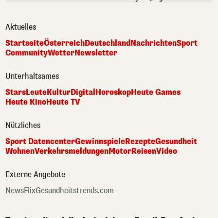
Aktuelles
Startseite
Österreich
Deutschland
Nachrichten
Sport
Community
Wetter
Newsletter
Unterhaltsames
Stars
Leute
Kultur
Digital
Horoskop
Heute Games
Heute Kino
Heute TV
Nützliches
Sport Datencenter
Gewinnspiele
Rezepte
Gesundheit
Wohnen
Verkehrsmeldungen
Motor
Reisen
Video
Externe Angebote
NewsFlix
Gesundheitstrends.com