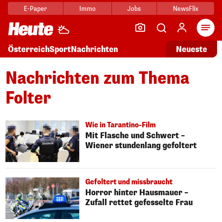
E-Paper
Immo
Jobs
NewsFlix
Arti
Österreich
Sport
Nachrichten
Neueste
Nachrichten zum Thema
Folter
Wie in Tarantino-Film
Mit Flasche und Schwert –
Wiener stundenlang gefoltert
Gefoltert und missbraucht
Horror hinter Hausmauer –
Zufall rettet gefesselte Frau