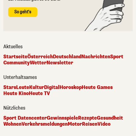
So geht's
Aktuelles
Startseite
Österreich
Deutschland
Nachrichten
Sport
Community
Wetter
Newsletter
Unterhaltsames
Stars
Leute
Kultur
Digital
Horoskop
Heute Games
Heute Kino
Heute TV
Nützliches
Sport Datencenter
Gewinnspiele
Rezepte
Gesundheit
Wohnen
Verkehrsmeldungen
Motor
Reisen
Video