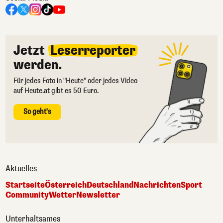
Jetzt
Leserreporter
werden.
Für jedes Foto in "Heute" oder jedes Video
auf Heute.at gibt es 50 Euro.
So geht's
Aktuelles
Startseite
Österreich
Deutschland
Nachrichten
Sport
Community
Wetter
Newsletter
Unterhaltsames