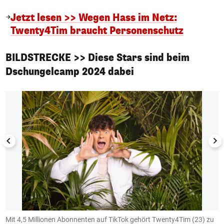
Jetzt lesen >> Wegen Hass im Netz:
Twenty4Tim braucht Personenschutz
BILDSTRECKE >> Diese Stars sind beim
Dschungelcamp 2024 dabei
1/12
Mit 4,5 Millionen Abonnenten auf TikTok gehört Twenty4Tim (23) zu
C