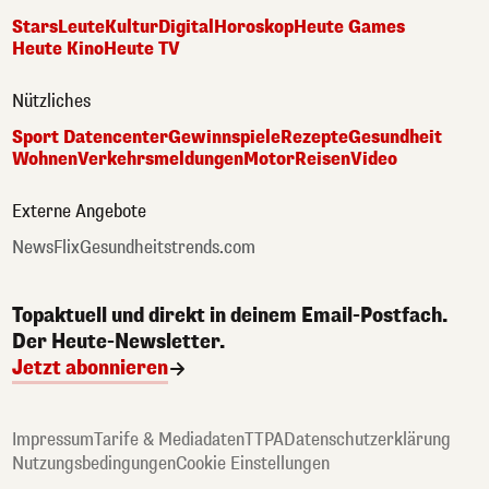
Stars
Leute
Kultur
Digital
Horoskop
Heute Games
Heute Kino
Heute TV
Nützliches
Sport Datencenter
Gewinnspiele
Rezepte
Gesundheit
Wohnen
Verkehrsmeldungen
Motor
Reisen
Video
Externe Angebote
NewsFlix
Gesundheitstrends.com
Topaktuell und direkt in deinem Email-Postfach.
Der Heute-Newsletter.
Jetzt abonnieren
Impressum
Tarife & Mediadaten
TTPA
Datenschutzerklärung
Nutzungsbedingungen
Cookie Einstellungen