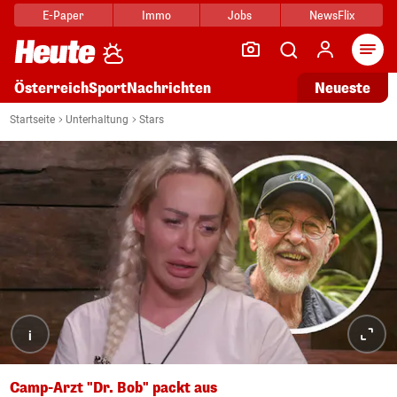
E-Paper
Immo
Jobs
NewsFlix
Arti
Österreich
Sport
Nachrichten
Neueste
Startseite
Unterhaltung
Stars
i
Camp-Arzt "Dr. Bob" packt aus