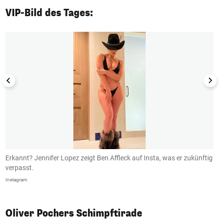
VIP-Bild des Tages:
1/50
Erkannt? Jennifer Lopez zeigt Ben Affleck auf Insta, was er zukünftig
B
verpasst.
I
Instagram
In
Oliver Pochers Schimpftirade