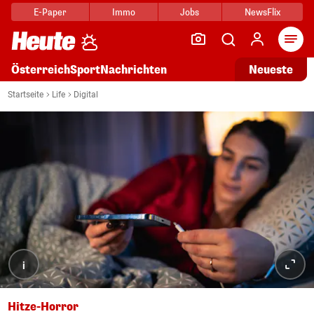
E-Paper
Immo
Jobs
NewsFlix
Arti
Österreich
Sport
Nachrichten
Neueste
Startseite
Life
Digital
i
Hitze-Horror