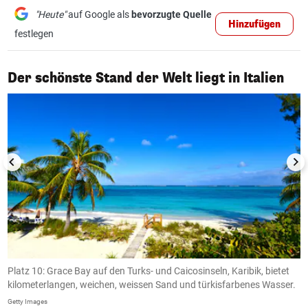
"Heute"
auf Google als
bevorzugte Quelle
Hinzufügen
festlegen
1/10
Der schönste Stand der Welt liegt in Italien
ng
Platz 10: Grace Bay auf den Turks- und Caicosinseln, Karibik, bietet
P
kilometerlangen, weichen, weissen Sand und türkisfarbenes Wasser.
S
N
Getty Images