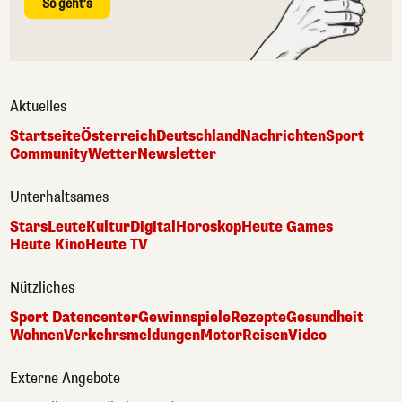
So geht's
Aktuelles
Startseite
Österreich
Deutschland
Nachrichten
Sport
Community
Wetter
Newsletter
Unterhaltsames
Stars
Leute
Kultur
Digital
Horoskop
Heute Games
Heute Kino
Heute TV
Nützliches
Sport Datencenter
Gewinnspiele
Rezepte
Gesundheit
Wohnen
Verkehrsmeldungen
Motor
Reisen
Video
Externe Angebote