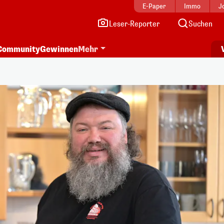
E-Paper
Immo
J
Leser-Reporter
Suchen
Community
Gewinnen
Mehr