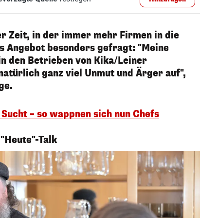
ner Zeit, in der immer mehr Firmen in die
das Angebot besonders gefragt: "Meine
 in den Betrieben von Kika/Leiner
türlich ganz viel Unmut und Ärger auf",
ge.
Sucht – so wappnen sich nun Chefs
"Heute"-Talk