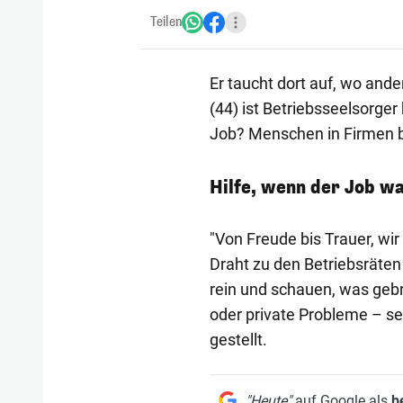
Teilen
Er taucht dort auf, wo and
(44) ist Betriebsseelsorger
Job? Menschen in Firmen b
Hilfe, wenn der Job wa
"Von Freude bis Trauer, wir 
Draht zu den Betriebsräten
rein und schauen, was gebr
oder private Probleme – se
gestellt.
"Heute"
auf Google als
b