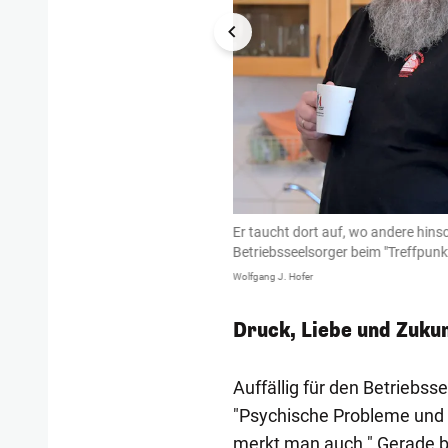
itern und Arbeiterinnen gut an.
Er taucht dort auf, wo andere hins
Betriebsseelsorger beim "Treffpunk
Wolfgang J. Hofer
Druck, Liebe und Zuku
Auffällig für den Betriebs
"Psychische Probleme und
merkt man auch." Gerade b