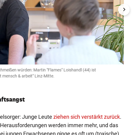
chmeißen würden: Martin "Flames" Loishandl (44) ist
"Von F
t mensch & arbeit" Linz-Mitte.
Wolfgan
nftsangst
seelsorger: Junge Leute
ziehen sich verstärkt zurück
.
 Herausforderungen werden immer mehr, und das
ei jungen Erwachsenen ginge es oft um (toxische)