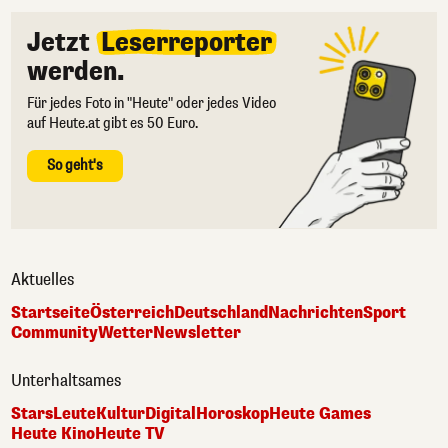
Jetzt
Leserreporter
werden.
Für jedes Foto in "Heute" oder jedes Video
auf Heute.at gibt es 50 Euro.
So geht's
Aktuelles
Startseite
Österreich
Deutschland
Nachrichten
Sport
Community
Wetter
Newsletter
Unterhaltsames
Stars
Leute
Kultur
Digital
Horoskop
Heute Games
Heute Kino
Heute TV