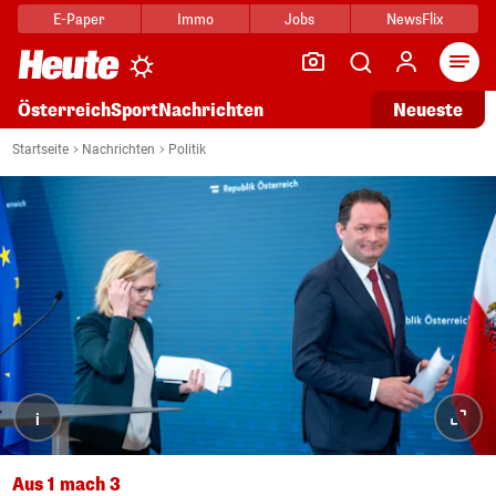
E-Paper
Immo
Jobs
NewsFlix
Arti
Österreich
Sport
Nachrichten
Neueste
Startseite
Nachrichten
Politik
i
Aus 1 mach 3