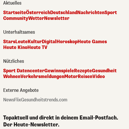
Aktuelles
Startseite
Österreich
Deutschland
Nachrichten
Sport
Community
Wetter
Newsletter
Unterhaltsames
Stars
Leute
Kultur
Digital
Horoskop
Heute Games
Heute Kino
Heute TV
Nützliches
Sport Datencenter
Gewinnspiele
Rezepte
Gesundheit
Wohnen
Verkehrsmeldungen
Motor
Reisen
Video
Externe Angebote
NewsFlix
Gesundheitstrends.com
Topaktuell und direkt in deinem Email-Postfach.
Der Heute-Newsletter.