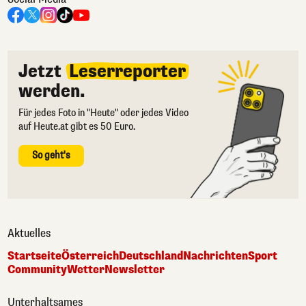
Jetzt
Leserreporter
werden.
Für jedes Foto in "Heute" oder jedes Video
auf Heute.at gibt es 50 Euro.
So geht's
Aktuelles
Startseite
Österreich
Deutschland
Nachrichten
Sport
Community
Wetter
Newsletter
Unterhaltsames