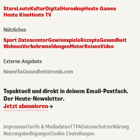
Stars
Leute
Kultur
Digital
Horoskop
Heute Games
Heute Kino
Heute TV
Nützliches
Sport Datencenter
Gewinnspiele
Rezepte
Gesundheit
Wohnen
Verkehrsmeldungen
Motor
Reisen
Video
Externe Angebote
NewsFlix
Gesundheitstrends.com
Topaktuell und direkt in deinem Email-Postfach.
Der Heute-Newsletter.
Jetzt abonnieren
Impressum
Tarife & Mediadaten
TTPA
Datenschutzerklärung
Nutzungsbedingungen
Cookie Einstellungen