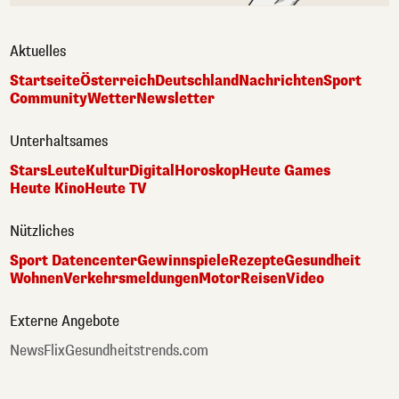
Aktuelles
Startseite
Österreich
Deutschland
Nachrichten
Sport
Community
Wetter
Newsletter
Unterhaltsames
Stars
Leute
Kultur
Digital
Horoskop
Heute Games
Heute Kino
Heute TV
Nützliches
Sport Datencenter
Gewinnspiele
Rezepte
Gesundheit
Wohnen
Verkehrsmeldungen
Motor
Reisen
Video
Externe Angebote
NewsFlix
Gesundheitstrends.com