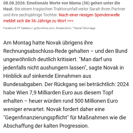
m
08.08.2026: Emotionale Worte von Mama (36) gehen unter die
0
Haut.
Bei einem tragischen Traktorunfall verlor Sarah ihren Partner
B
und ihre sechsjährige Tochter.
Nach einer riesigen Spendenwelle
S
meldet sich die 36-Jährige zu Wort >>>
La
Facebook FF Satteins / gofundme.com, Screenshot / "Heute"-Montage
Am Montag hatte Novak übrigens ihre
Rechnungsabschluss-Rede gehalten – und den Bund
ungewöhnlich deutlich kritisiert. "Man darf uns
jedenfalls nicht aushungern lassen", sagte Novak in
Hinblick auf sinkende Einnahmen aus
Bundesabgaben. Der Rückgang sei beträchtlich: 2024
habe Wien 7,9 Milliarden Euro aus diesem Topf
erhalten – heuer würden rund 500 Millionen Euro
weniger erwartet. Novak fordert daher eine
"Gegenfinanzierungspflicht" für Maßnahmen wie die
Abschaffung der kalten Progression.