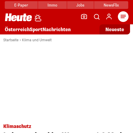
E-Paper
Immo
Jobs
NewsFlix
Arti
Österreich
Sport
Nachrichten
Neueste
Startseite
Klima und Umwelt
Klimaschutz