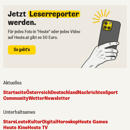
Jetzt
Leserreporter
werden.
Für jedes Foto in "Heute" oder jedes Video
auf Heute.at gibt es 50 Euro.
So geht's
Aktuelles
Startseite
Österreich
Deutschland
Nachrichten
Sport
Community
Wetter
Newsletter
Unterhaltsames
Stars
Leute
Kultur
Digital
Horoskop
Heute Games
Heute Kino
Heute TV