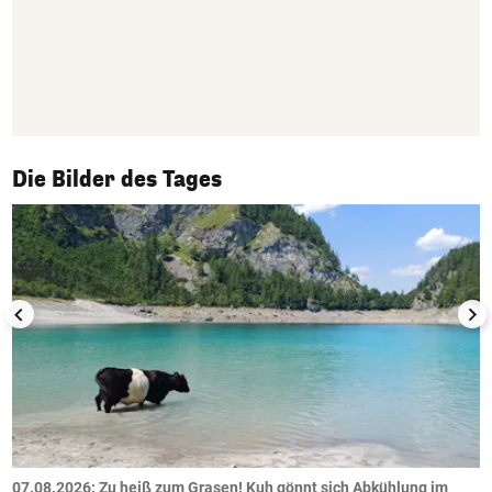
1/50
Die Bilder des Tages
ch
07.08.2026: Zu heiß zum Grasen! Kuh gönnt sich Abkühlung im
0