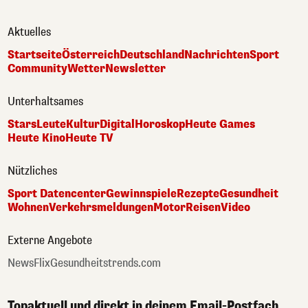
Aktuelles
Startseite
Österreich
Deutschland
Nachrichten
Sport
Community
Wetter
Newsletter
Unterhaltsames
Stars
Leute
Kultur
Digital
Horoskop
Heute Games
Heute Kino
Heute TV
Nützliches
Sport Datencenter
Gewinnspiele
Rezepte
Gesundheit
Wohnen
Verkehrsmeldungen
Motor
Reisen
Video
Externe Angebote
NewsFlix
Gesundheitstrends.com
Topaktuell und direkt in deinem Email-Postfach.