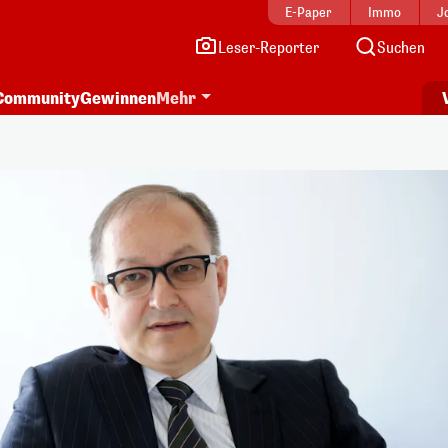
E-Paper
Immo
J
Leser-Reporter
Suchen
Community
Gewinnen
Mehr