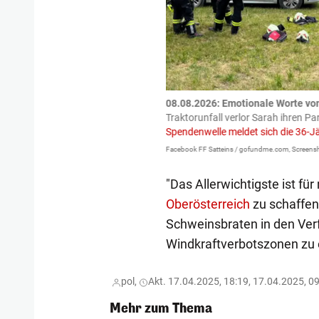
tzte.
Zu einem tragischen
08.08.2026: Emotionale Worte vo
igen gekommen.
Bei einem Frontal-
Traktorunfall verlor Sarah ihren Pa
Spendenwelle meldet sich die 36-J
Facebook FF Satteins / gofundme.com, Screensh
"Das Allerwichtigste ist für
Oberösterreich
zu schaffen.
Schweinsbraten in den Ve
Windkraftverbotszonen zu er
pol,
Akt. 17.04.2025, 18:19, 17.04.2025, 0
Mehr zum Thema