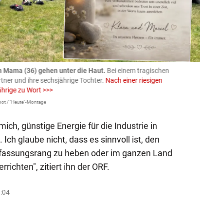
n Mama (36) gehen unter die Haut.
Bei einem tragischen
07.08
rtner und ihre sechsjährige Tochter.
Nach einer riesigen
charm
ährige zu Wort >>>
Larissa 
ot / "Heute"-Montage
 mich, günstige Energie für die Industrie in
 Ich glaube nicht, dass es sinnvoll ist, den
rfassungsrang zu heben oder im ganzen Land
richten", zitiert ihn der ORF.
9:04