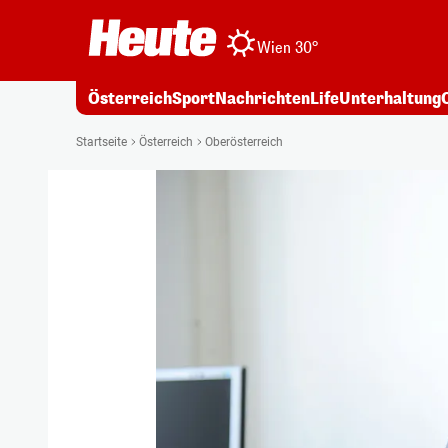
Wien 30°
Österreich
Sport
Nachrichten
Life
Unterhaltung
Startseite
Österreich
Oberösterreich