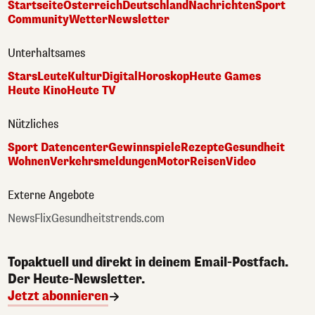
Startseite
Österreich
Deutschland
Nachrichten
Sport
Community
Wetter
Newsletter
Unterhaltsames
Stars
Leute
Kultur
Digital
Horoskop
Heute Games
Heute Kino
Heute TV
Nützliches
Sport Datencenter
Gewinnspiele
Rezepte
Gesundheit
Wohnen
Verkehrsmeldungen
Motor
Reisen
Video
Externe Angebote
NewsFlix
Gesundheitstrends.com
Topaktuell und direkt in deinem Email-Postfach.
Der Heute-Newsletter.
Jetzt abonnieren