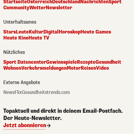
Startseite
Österreich
Deutschland
Nachrichten
Sport
Community
Wetter
Newsletter
Unterhaltsames
Stars
Leute
Kultur
Digital
Horoskop
Heute Games
Heute Kino
Heute TV
Nützliches
Sport Datencenter
Gewinnspiele
Rezepte
Gesundheit
Wohnen
Verkehrsmeldungen
Motor
Reisen
Video
Externe Angebote
NewsFlix
Gesundheitstrends.com
Topaktuell und direkt in deinem Email-Postfach.
Der Heute-Newsletter.
Jetzt abonnieren