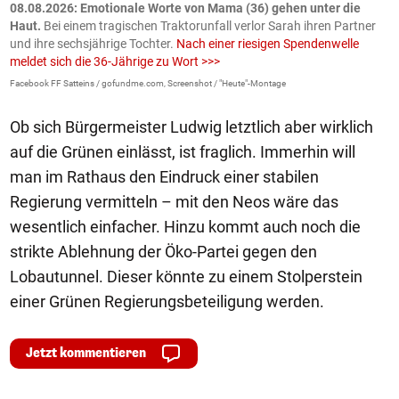
m
08.08.2026: Emotionale Worte von Mama (36) gehen unter die
0
Haut.
Bei einem tragischen Traktorunfall verlor Sarah ihren Partner
B
und ihre sechsjährige Tochter.
Nach einer riesigen Spendenwelle
S
meldet sich die 36-Jährige zu Wort >>>
La
Facebook FF Satteins / gofundme.com, Screenshot / "Heute"-Montage
Ob sich Bürgermeister Ludwig letztlich aber wirklich
auf die Grünen einlässt, ist fraglich. Immerhin will
man im Rathaus den Eindruck einer stabilen
Regierung vermitteln – mit den Neos wäre das
wesentlich einfacher. Hinzu kommt auch noch die
strikte Ablehnung der Öko-Partei gegen den
Lobautunnel. Dieser könnte zu einem Stolperstein
einer Grünen Regierungsbeteiligung werden.
Jetzt kommentieren