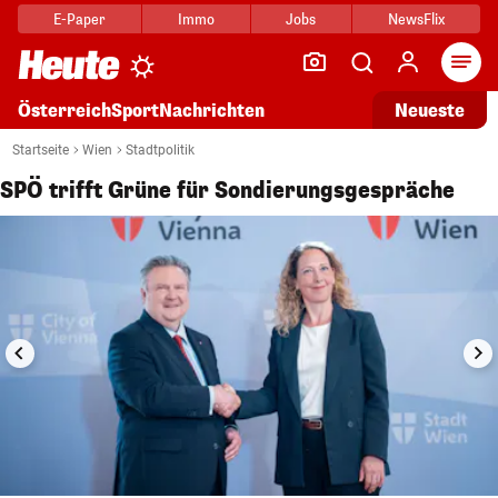
E-Paper
Immo
Jobs
NewsFlix
Arti
Österreich
Sport
Nachrichten
Neueste
Startseite
Wien
Stadtpolitik
i
1/5
SPÖ trifft Grüne für Sondierungsgespräche