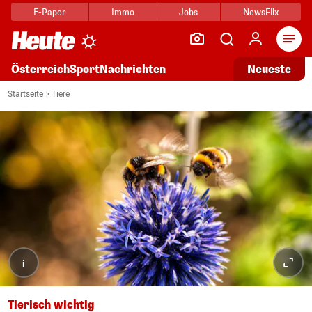
E-Paper
Immo
Jobs
NewsFlix
Arti
Österreich
Sport
Nachrichten
Neueste
Startseite
Tiere
i
Tierisch wichtig