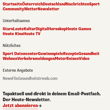
Startseite
Österreich
Deutschland
Nachrichten
Sport
Community
Wetter
Newsletter
Unterhaltsames
Stars
Leute
Kultur
Digital
Horoskop
Heute Games
Heute Kino
Heute TV
Nützliches
Sport Datencenter
Gewinnspiele
Rezepte
Gesundheit
Wohnen
Verkehrsmeldungen
Motor
Reisen
Video
Externe Angebote
NewsFlix
Gesundheitstrends.com
Topaktuell und direkt in deinem Email-Postfach.
Der Heute-Newsletter.
Jetzt abonnieren