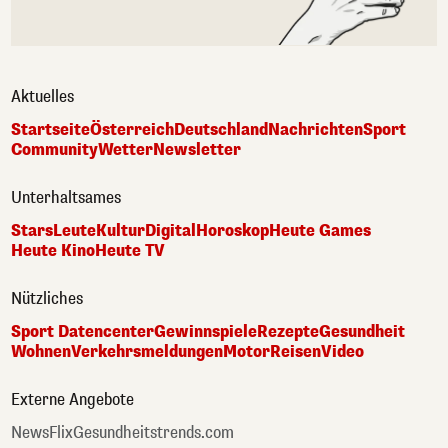
Aktuelles
Startseite
Österreich
Deutschland
Nachrichten
Sport
Community
Wetter
Newsletter
Unterhaltsames
Stars
Leute
Kultur
Digital
Horoskop
Heute Games
Heute Kino
Heute TV
Nützliches
Sport Datencenter
Gewinnspiele
Rezepte
Gesundheit
Wohnen
Verkehrsmeldungen
Motor
Reisen
Video
Externe Angebote
NewsFlix
Gesundheitstrends.com