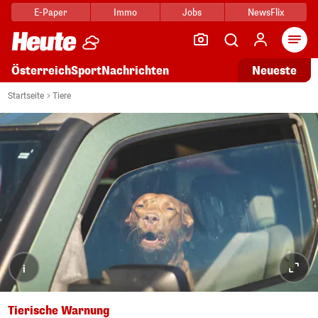
E-Paper
Immo
Jobs
NewsFlix
Arti
Österreich
Sport
Nachrichten
Neueste
Startseite
Tiere
i
Tierische Warnung