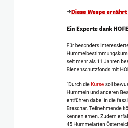
Diese Wespe ernährt 
Ein Experte dank HOF
Für besonders Interessiert
Hummelbestimmungskurse a
seit mehr als 11 Jahren be
Bienenschutzfonds mit HOF
"Durch die
Kurse
soll bewus
Hummeln und anderen Bestä
entführen dabei in die fas
Breschar. Teilnehmende k
kennenlernen. Zudem erfä
45 Hummelarten Österreic