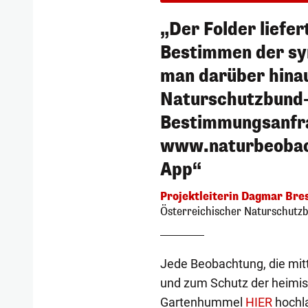
„Der Folder liefe
Bestimmen der s
man darüber hina
Naturschutzbund-
Bestimmungsanfr
www.naturbeobach
App“
Projektleiterin Dagmar Bre
Österreichischer Naturschutz
Jede Beobachtung, die mitt
und zum Schutz der heimis
Gartenhummel
HIER
hochl