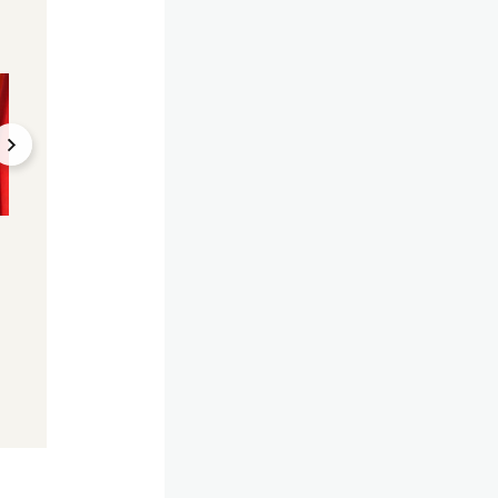
Berühmt durch
Swift jetzt auch
Mordprozess
Milliardärin
Bittere Diagnose: Ex-
Kardashian, Rihan
Footballer O.J. Simpson
Co: Die reichsten
hat Krebs
Promis der Welt
09.02.2024, 22:52
03.04.2024, 16:10