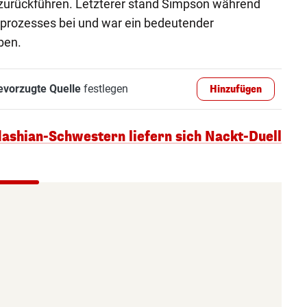
zurückführen. Letzterer stand Simpson während
prozesses bei und war ein bedeutender
ben.
evorzugte Quelle
festlegen
Hinzufügen
shian-Schwestern liefern sich Nackt-Duell