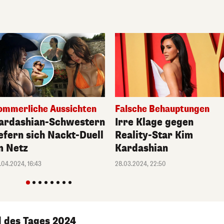
ommerliche Aussichten
Falsche Behauptungen
ardashian-Schwestern
Irre Klage gegen
iefern sich Nackt-Duell
Reality-Star Kim
m Netz
Kardashian
.04.2024, 16:43
28.03.2024, 22:50
 des Tages 2024