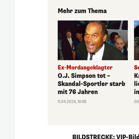
Mehr zum Thema
Ex-Mordangeklagter
S
O.J. Simpson tot –
K
Skandal-Sportler starb
l
mit 76 Jahren
i
11.04.2024, 16:48
09
1/231
BILDSTRECKE: VIP-Bild