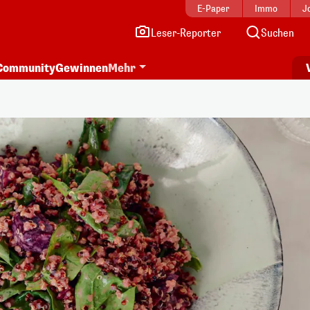
E-Paper
Immo
J
Leser-Reporter
Suchen
Community
Gewinnen
Mehr