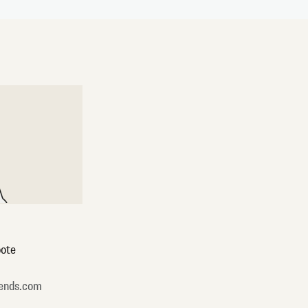
ote
ends.com