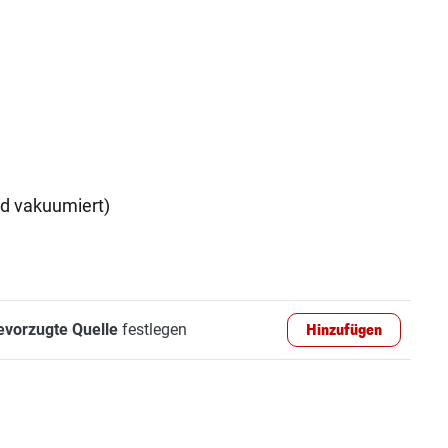
nd vakuumiert)
evorzugte Quelle
festlegen
Hinzufügen