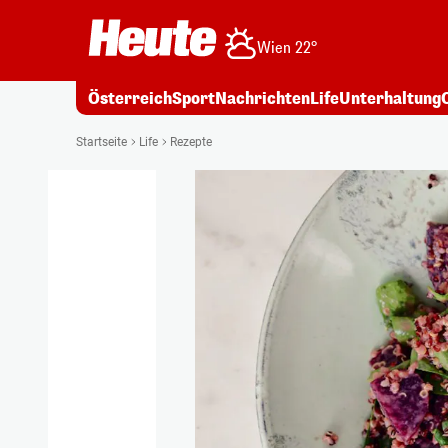
Wien 22°
Österreich
Sport
Nachrichten
Life
Unterhaltung
Startseite
Life
Rezepte