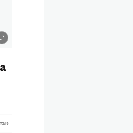
na
tare