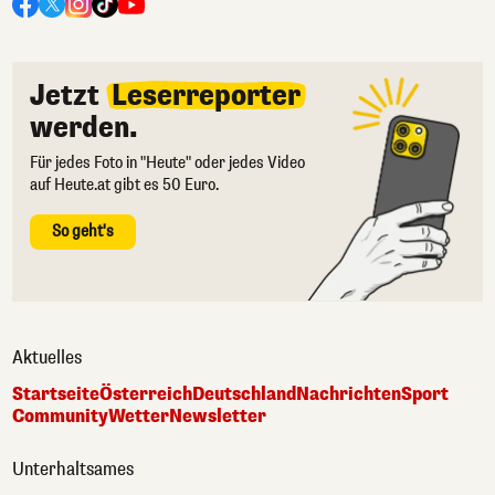
Jetzt
Leserreporter
werden.
Für jedes Foto in "Heute" oder jedes Video
auf Heute.at gibt es 50 Euro.
So geht's
Aktuelles
Startseite
Österreich
Deutschland
Nachrichten
Sport
Community
Wetter
Newsletter
Unterhaltsames