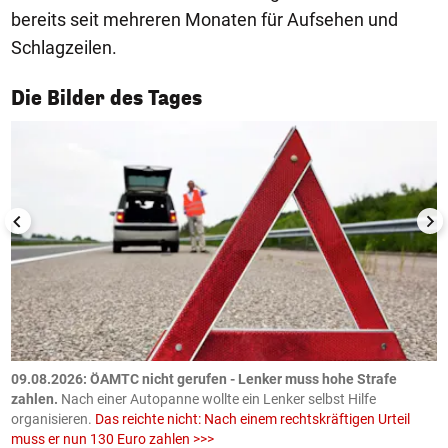
bereits seit mehreren Monaten für Aufsehen und
Schlagzeilen.
1/50
Die Bilder des Tages
09.08.2026: ÖAMTC nicht gerufen - Lenker muss hohe Strafe
0
en
zahlen.
Nach einer Autopanne wollte ein Lenker selbst Hilfe
H
organisieren.
Das reichte nicht: Nach einem rechtskräftigen Urteil
u
muss er nun 130 Euro zahlen >>>
m