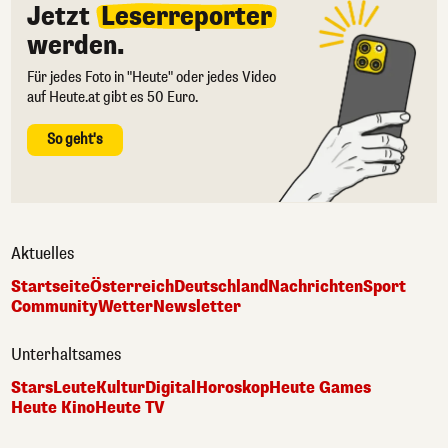
Jetzt
Leserreporter
werden.
Für jedes Foto in "Heute" oder jedes Video
auf Heute.at gibt es 50 Euro.
So geht's
Aktuelles
Startseite
Österreich
Deutschland
Nachrichten
Sport
Community
Wetter
Newsletter
Unterhaltsames
Stars
Leute
Kultur
Digital
Horoskop
Heute Games
Heute Kino
Heute TV