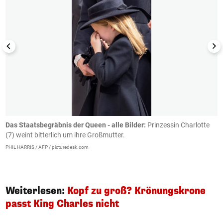
Das Staatsbegräbnis der Queen - alle Bilder:
Prinzessin Charlotte
P
(7) weint bitterlich um ihre Großmutter.
C
PHIL HARRIS / AFP / picturedesk.com
R
Weiterlesen:
Kopf zu groß? Krönungskrone
passt King Charles nicht