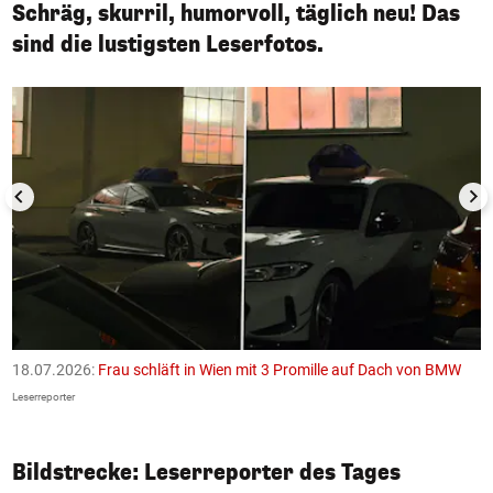
Schräg, skurril, humorvoll, täglich neu! Das
sind die lustigsten Leserfotos.
1/50
18.07.2026:
Frau schläft in Wien mit 3 Promille auf Dach von BMW
1
F
Leserreporter
Le
Bildstrecke: Leserreporter des Tages
1/50