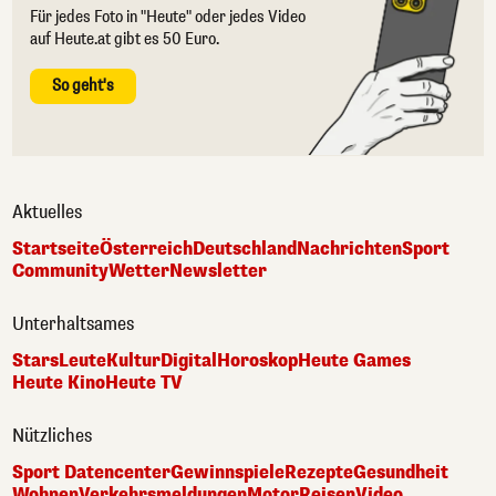
Für jedes Foto in "Heute" oder jedes Video
auf Heute.at gibt es 50 Euro.
So geht's
Aktuelles
Startseite
Österreich
Deutschland
Nachrichten
Sport
Community
Wetter
Newsletter
Unterhaltsames
Stars
Leute
Kultur
Digital
Horoskop
Heute Games
Heute Kino
Heute TV
Nützliches
Sport Datencenter
Gewinnspiele
Rezepte
Gesundheit
Wohnen
Verkehrsmeldungen
Motor
Reisen
Video