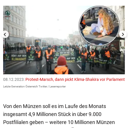
08.12.2023:
Protest-Marsch, dann pickt Klima-Shakira vor Parlament
0
Letzte Generation Österreich Twitter / Leserreporter
Le
Von den Münzen soll es im Laufe des Monats
insgesamt 4,9 Millionen Stück in über 9.000
Postfilialen geben – weitere 10 Millionen Münzen