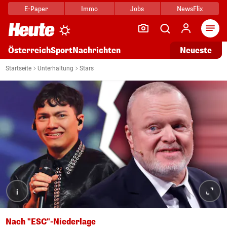
E-Paper
Immo
Jobs
NewsFlix
Arti
Österreich
Sport
Nachrichten
Neueste
Startseite
Unterhaltung
Stars
i
Nach "ESC"-Niederlage