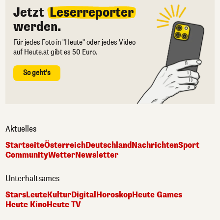
Jetzt
Leserreporter
werden.
Für jedes Foto in "Heute" oder jedes Video
auf Heute.at gibt es 50 Euro.
So geht's
Aktuelles
Startseite
Österreich
Deutschland
Nachrichten
Sport
Community
Wetter
Newsletter
Unterhaltsames
Stars
Leute
Kultur
Digital
Horoskop
Heute Games
Heute Kino
Heute TV