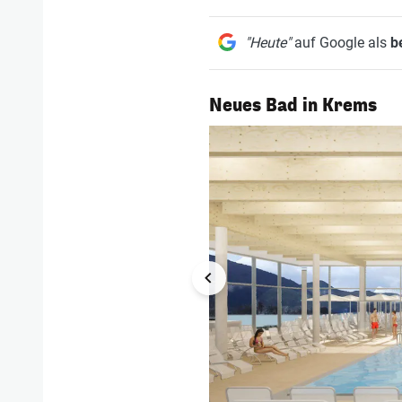
"Heute"
auf Google als
b
1/6
Neues Bad in Krems