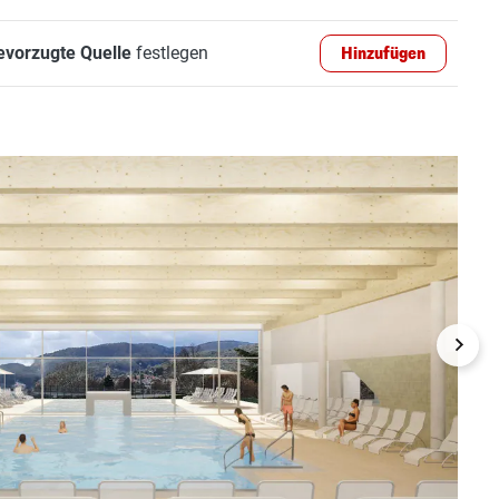
evorzugte Quelle
festlegen
Hinzufügen